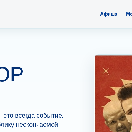
Афиша
Ме
OP
 это всегда событие.
блику нескончаемой