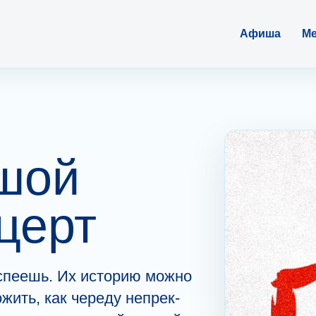
Афиша
Ме
ьшой
церт
успе­ешь. Их историю мо­жно
жить, как че­ре­ду неп­рек­