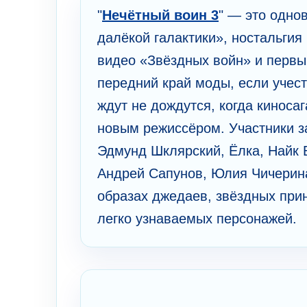
"
Нечётный воин 3
" — это од­но
далёкой гала­ктики», нос­таль­гия
видео «Звёздных войн» и пе­рвы
пере­дний край моды, если учест
ждут не дож­дут­ся, ко­гда кино­с
новым режиссёром. Участ­ники з
Эдмунд Шклярс­кий, Ёлка, Найк 
Андрей Сапунов, Юлия Чиче­ри­на 
образах джедаев, звёздных при­нц
ле­гко узнаваемых пе­рсо­на­жей.