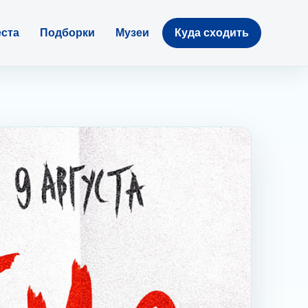
ста
Подборки
Музеи
Куда сходить