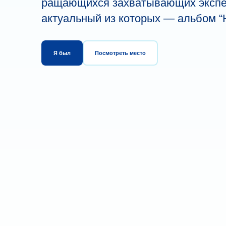
ращающихся за­хва­ты­вающих экспе­
акту­аль­ный из ко­то­рых — альбом 
Я был
Посмотреть место