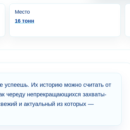
Место
16 тонн
не успе­ешь. Их историю мо­жно считать от
ак че­ре­ду неп­рек­ращающихся за­хва­ты­
вежий и акту­аль­ный из ко­то­рых —