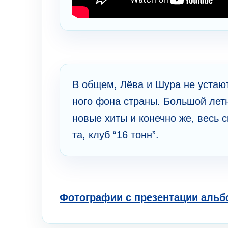
В общем, Лёва и Шура не уста­ют
ного фона страны. Большой ле­тний
новые хиты и коне­чно же, весь св
та, клуб “16 тонн”.
Фотографии с презентации альбо