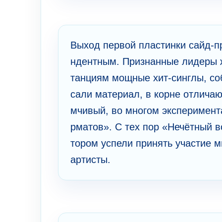
Выход пе­рвой плас­тин­ки сайд-п
ндент­ным. Приз­нан­ные ли­де­ры 
та­нци­ям мощные хит-синг­лы, со
сали ма­те­риал, в ко­рне отлича
мчивый, во многом экспе­ри­ме­нт
рматов». C тех пор «Нечётный во
то­ром успели принять уча­стие м
артисты.