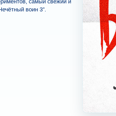
ри­ме­нтов, самый свежий и
“Нечётный воин 3”.