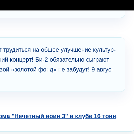
 трудиться на общее улу­чшение куль­тур­
 ко­нцерт! Би-2 обя­за­тель­но сы­гра­ют
ой «зо­ло­той фонд» не за­бу­дут! 9 ав­гус­
ма "Нечетный воин 3" в клубе 16 тонн
.