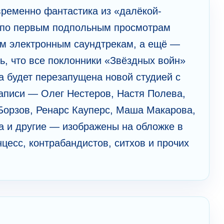
в­реме­нно фан­тас­тика из «далёкой-
 по пе­рвым по­дполь­ным п­рос­мот­рам
м элек­трон­ным саундтрекам, а ещё —
ь, что все пок­лон­ники «Звёздных войн»
ага будет пе­ре­запущена новой студией с
а­пи­си — Олег Нестеров, Настя Полева,
Борзов, Ренарс Кауперс, Маша Мака­ро­ва,
и другие — изо­бра­же­ны на об­лож­ке в
есс, конт­рабан­дис­тов, си­тхов и прочих