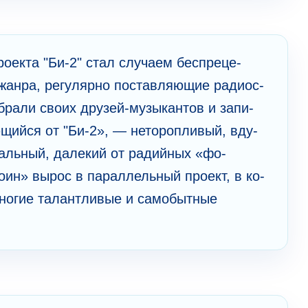
роекта "Би-2" стал случаем бесп­реце­
жа­нра, ре­гу­ля­рно пос­тав­ляющие радиос­
­брали своих друзей-музыкантов и за­пи­
ющийся от "Би-2», — не­то­ро­пливый, вду­
аль­ный, да­ле­кий от радийных «фо­
ин» вырос в пара­ллель­ный проект, в ко­
ногие талант­ливые и са­мо­бы­тные