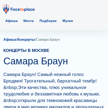
Афиша
Места
Подборки
Музеи
Афиша
/
Концерты
/
Самара Браун
КОНЦЕРТЫ В МОСКВЕ
Самара Браун
Самара Браун! Самый нежный голос
Бродвея! Трогательный, бархатный тембр!
&nbsp;Эти качества, плюс уникальное
трудолюбие и беззаветная любовь к музыке,
&nbsp;открыли для темнокожей красавицы
двери в мир великих мюзиклов и легендарных