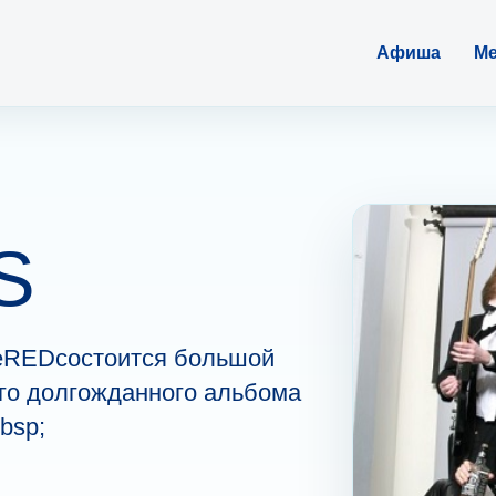
Афиша
Ме
S
беREDсостоится большой
го долгожданного альбома
bsp;