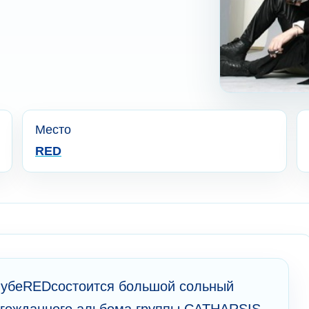
Место
RED
клубеREDсостоится большой сольный
лгожданного альбома группы CATHARSIS