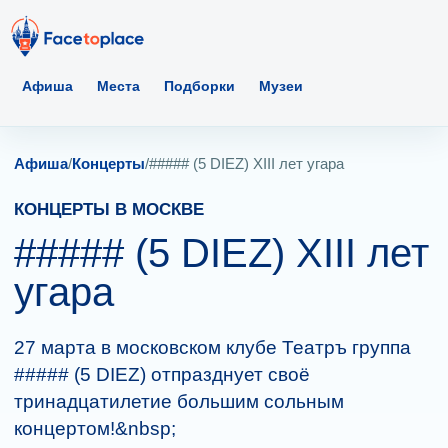
Афиша
Места
Подборки
Музеи
Афиша
/
Концерты
/
##### (5 DIEZ) XIII лет угара
КОНЦЕРТЫ В МОСКВЕ
##### (5 DIEZ) XIII лет
угара
27 марта в московском клубе Театръ группа
##### (5 DIEZ) отпразднует своё
тринадцатилетие большим сольным
концертом!&nbsp;