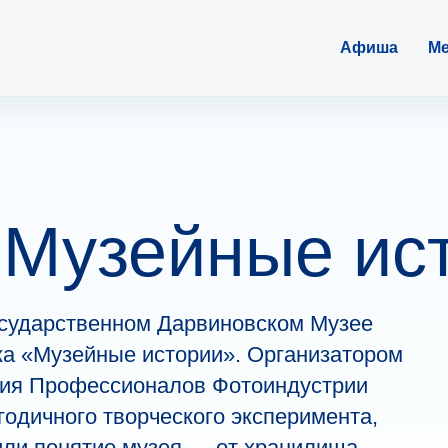
Афиша
Ме
«Музейные ис
Государственном Дарвиновском Музее
ка «Музейные истории». Организатором
ция Профессионалов Фотоиндустрии
годичного творческого эксперимента,
ли понятие музея — от хранилища