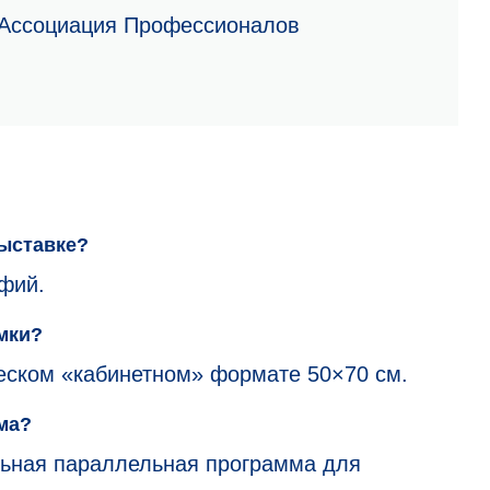
Ассоциация Профессионалов
выставке?
фий.
мки?
еском «кабинетном» формате 50×70 см.
ма?
льная параллельная программа для