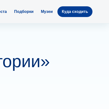
ста
Подборки
Музеи
Куда сходить
тории»