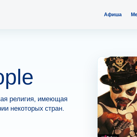
Афиша
Ме
ople
ая религия, имеющая
рии некоторых стран.