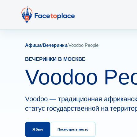
Афиша
/
Вечеринки
/
Voodoo People
ВЕЧЕРИНКИ В МОСКВЕ
Voodoo Pe
Voodoo — традиционная африканск
статус государственной на террито
Я был
Посмотреть место