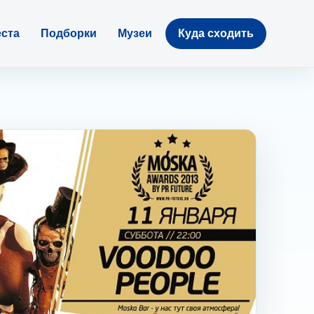
ста
Подборки
Музеи
Куда сходить