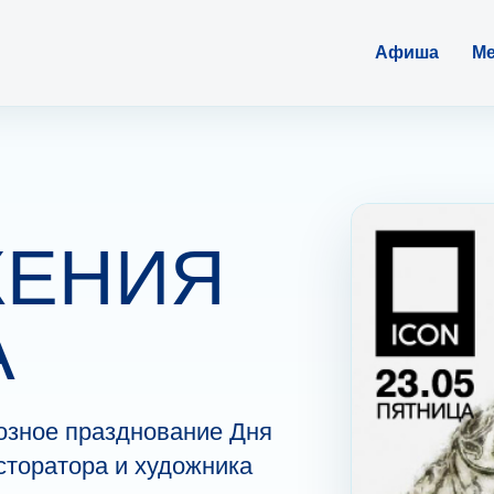
Афиша
Ме
ЖЕНИЯ
А
озное празднование Дня
сторатора и художника