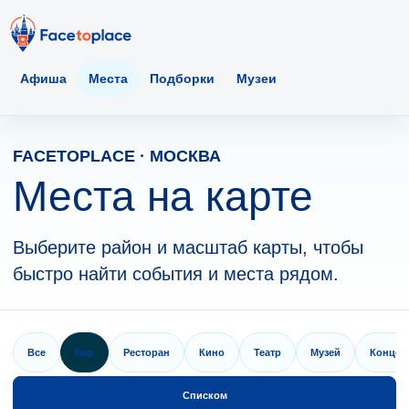
Афиша
Места
Подборки
Музеи
FACETOPLACE · МОСКВА
Места на карте
Выберите район и масштаб карты, чтобы
быстро найти события и места рядом.
Все
Бар
Ресторан
Кино
Театр
Музей
Концер
Списком