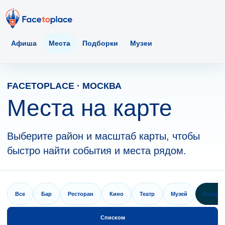
Афиша
Места
Подборки
Музеи
FACETOPLACE · МОСКВА
Места на карте
Выберите район и масштаб карты, чтобы
быстро найти события и места рядом.
Все
Бар
Ресторан
Кино
Театр
Музей
Концер
Списком