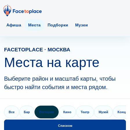
Афиша
Места
Подборки
Музеи
FACETOPLACE · МОСКВА
Места на карте
Выберите район и масштаб карты, чтобы
быстро найти события и места рядом.
Все
Бар
Ресторан
Кино
Театр
Музей
Концер
Списком