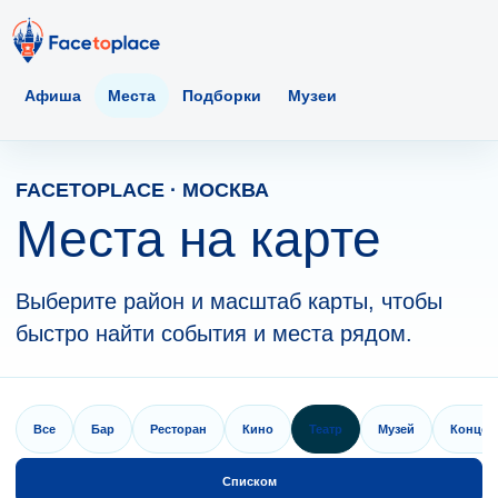
Афиша
Места
Подборки
Музеи
FACETOPLACE · МОСКВА
Места на карте
Выберите район и масштаб карты, чтобы
быстро найти события и места рядом.
Все
Бар
Ресторан
Кино
Театр
Музей
Концер
Списком