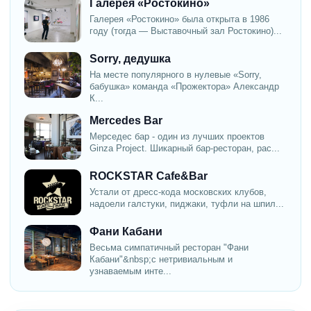
Галерея «Ростокино»
Галерея «Ростокино» была открыта в 1986
году (тогда — Выставочный зал Ростокино)...
Sorry, дедушка
На месте популярного в нулевые «Sorry,
бабушка» команда «Прожектора» Александр
К...
Mercedes Bar
Мерседес бар - один из лучших проектов
Ginza Project. Шикарный бар-ресторан, рас...
ROCKSTAR Cafe&Bar
Устали от дресс-кода московских клубов,
надоели галстуки, пиджаки, туфли на шпил...
Фани Кабани
Весьма симпатичный ресторан "Фани
Кабани"&nbsp;с нетривиальным и
узнаваемым инте...