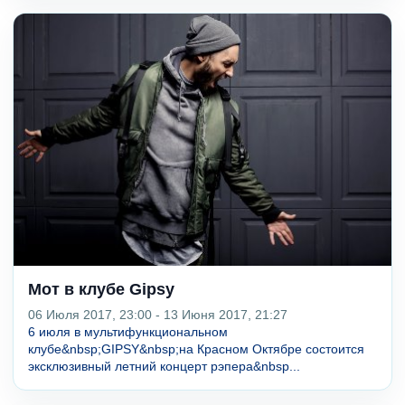
Мот в клубе Gipsy
06 Июля 2017, 23:00 - 13 Июня 2017, 21:27
6 июля в мультифункциональном
клубе&nbsp;GIPSY&nbsp;на Красном Октябре состоится
эксклюзивный летний концерт рэпера&nbsp...