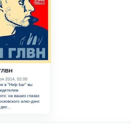
ГЛВН
ря 2014, 02:00
я в "Help bar" вы
видетелем
ого: на ваших глазах
осковского алко-дэнс
дис...