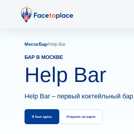
Места
/
Бар
/
Help Bar
БАР В МОСКВЕ
Help Bar
Help Bar – первый коктейльный бар
Я был здесь
Открыть на карте