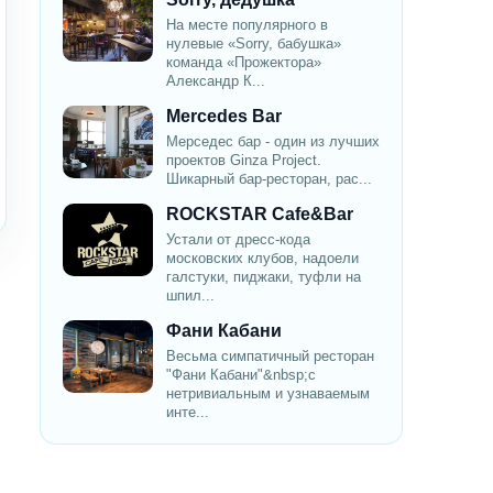
На месте популярного в
нулевые «Sorry, бабушка»
команда «Прожектора»
Александр К...
Mercedes Bar
Мерседес бар - один из лучших
проектов Ginza Project.
Шикарный бар-ресторан, рас...
ROCKSTAR Cafe&Bar
Устали от дресс-кода
московских клубов, надоели
галстуки, пиджаки, туфли на
шпил...
Фани Кабани
Весьма симпатичный ресторан
"Фани Кабани"&nbsp;с
нетривиальным и узнаваемым
инте...