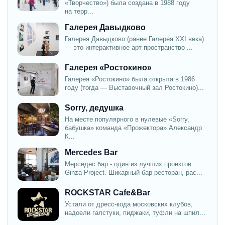
«Творчество») была создана в 1988 году
на терр...
Галерея Давыдково
Галерея Давыдково (ранее Галерея XXI века)
— это интерактивное арт-пространство ...
Галерея «Ростокино»
Галерея «Ростокино» была открыта в 1986
году (тогда — Выставочный зал Ростокино)...
Sorry, дедушка
На месте популярного в нулевые «Sorry,
бабушка» команда «Прожектора» Александр
К...
Mercedes Bar
Мерседес бар - один из лучших проектов
Ginza Project. Шикарный бар-ресторан, рас...
ROCKSTAR Cafe&Bar
Устали от дресс-кода московских клубов,
надоели галстуки, пиджаки, туфли на шпил...