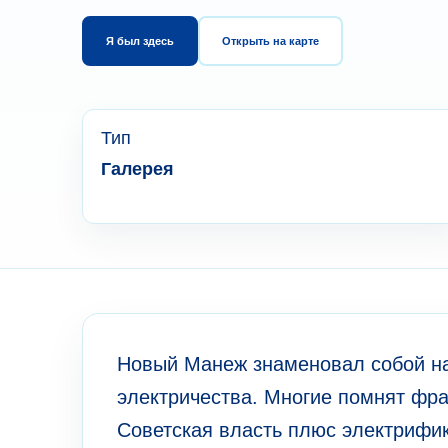
Я был здесь
Открыть на карте
Тип
Галерея
Новый Манеж знаменовал собой на
электричества. Многие помнят фра
Советская власть плюс электрифик