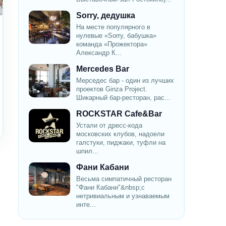
Sorry, дедушка
На месте популярного в
нулевые «Sorry, бабушка»
команда «Прожектора»
Александр К...
Mercedes Bar
Мерседес бар - один из лучших
проектов Ginza Project.
Шикарный бар-ресторан, рас...
ROCKSTAR Cafe&Bar
Устали от дресс-кода
московских клубов, надоели
галстуки, пиджаки, туфли на
шпил...
Фани Кабани
Весьма симпатичный ресторан
"Фани Кабани"&nbsp;с
нетривиальным и узнаваемым
инте...