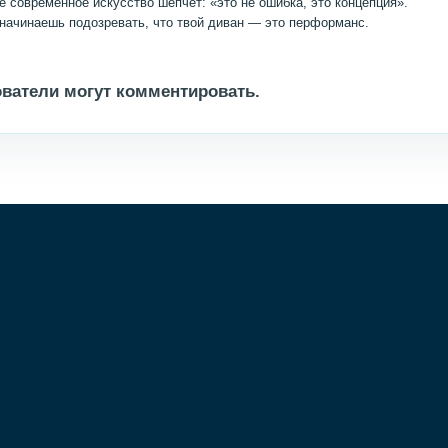
 современное искусство шепчет: «это не ошибка, это концепция».
начинаешь подозревать, что твой диван — это перформанс.
ватели могут комментировать.