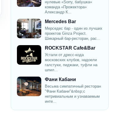
нулевые «Sorry, бабушка»
команда «Прожектора»
Александр К...
Mercedes Bar
Мерседес бар - один из лучших
проектов Ginza Project.
Шикарный бар-ресторан, рас...
ROCKSTAR Cafe&Bar
Устали от дресс-кода
московских клубов, надоели
галстуки, пиджаки, туфли на
шпил...
Фани Кабани
Весьма симпатичный ресторан
"Фани Кабани"&nbsp;с
нетривиальным и узнаваемым
инте...