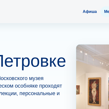
Афиша
Ме
етровке
осковского музея
еском особняке проходят
лекции, персональные и