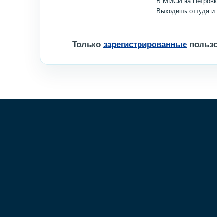
В ММСИ на Петровке
Выходишь оттуда и 
Только
зарегистрированные
пользо