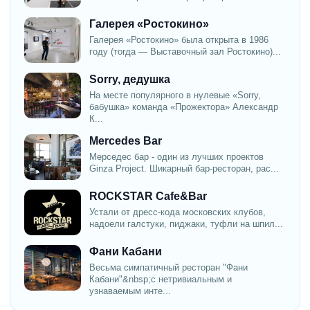
Галерея «Ростокино»
Галерея «Ростокино» была открыта в 1986
году (тогда — Выставочный зал Ростокино)...
Sorry, дедушка
На месте популярного в нулевые «Sorry,
бабушка» команда «Прожектора» Александр
К...
Mercedes Bar
Мерседес бар - один из лучших проектов
Ginza Project. Шикарный бар-ресторан, рас...
ROCKSTAR Cafe&Bar
Устали от дресс-кода московских клубов,
надоели галстуки, пиджаки, туфли на шпил...
Фани Кабани
Весьма симпатичный ресторан "Фани
Кабани"&nbsp;с нетривиальным и
узнаваемым инте...