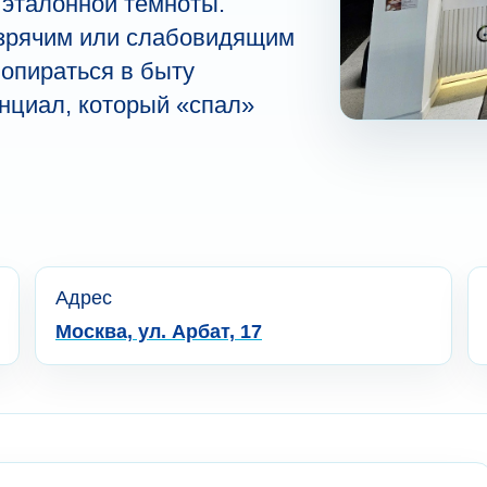
 эталонной темноты.
зрячим или слабовидящим
 опираться в быту
енциал, который «спал»
Адрес
Москва, ул. Арбат, 17