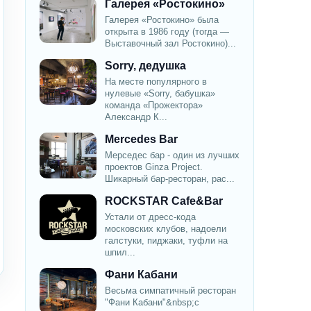
Галерея «Ростокино»
Галерея «Ростокино» была
открыта в 1986 году (тогда —
Выставочный зал Ростокино)...
Sorry, дедушка
На месте популярного в
нулевые «Sorry, бабушка»
команда «Прожектора»
Александр К...
Mercedes Bar
Мерседес бар - один из лучших
проектов Ginza Project.
Шикарный бар-ресторан, рас...
ROCKSTAR Cafe&Bar
Устали от дресс-кода
московских клубов, надоели
галстуки, пиджаки, туфли на
шпил...
Фани Кабани
Весьма симпатичный ресторан
"Фани Кабани"&nbsp;с