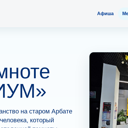
Афиша
Ме
мноте
ИУМ»
нство на старом Арбате
 человека, который