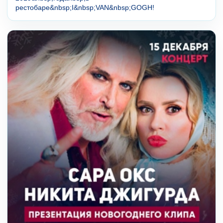
рестобаре&nbsp;I&nbsp;VAN&nbsp;GOGH!