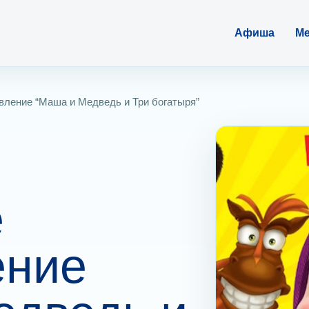
Афиша
Ме
вление “Маша и Медведь и Три богатыря”
е
ение