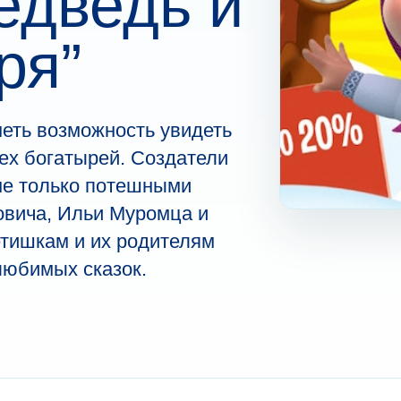
едведь и
ря”
меть возможность увидеть
ех богатырей. Создатели
не только потешными
вича, Ильи Муромца и
етишкам и их родителям
любимых сказок.