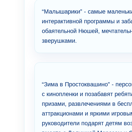
“Малышарики” - самые маленькие
интерактивной программы и заб
обаятельной Нюшей, мечтатель
зверушками.
“Зима в Простоквашино” - перс
с кинопленки и позабавят ребя
призами, развлечениями в беспл
аттракционами и яркими игров
руководители подарят детям во