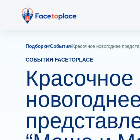
Подборки
/
События
/
Красочное новогоднее предста
СОБЫТИЯ FACETOPLACE
Красочное
новогодне
представл