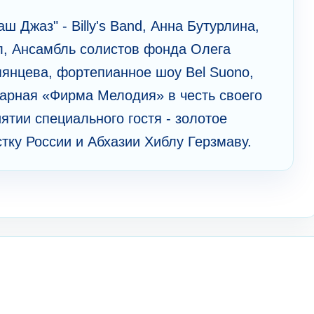
 Джаз" - Billy's Band, Анна Бутурлина,
л, Ансамбль солистов фонда Олега
мянцева, фортепианное шоу Bel Suonо,
арная «Фирма Мелодия» в честь своего
ятии специального гостя - золотое
тку России и Абхазии Хиблу Герзмаву.