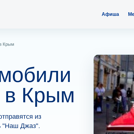
Афиша
Ме
 в Крым
омобили
 в Крым
отправятся из
 "Наш Джаз".