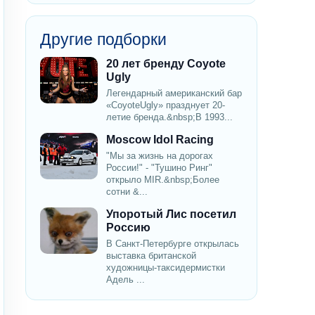
Другие подборки
20 лет бренду Coyote
Ugly
Легендарный американский бар
«CoyoteUgly» празднует 20-
летие бренда.&nbsp;В 1993...
Moscow Idol Racing
"Мы за жизнь на дорогах
России!" - "Тушино Ринг"
открыло MIR.&nbsp;Более
сотни &...
Упоротый Лис посетил
Россию
В Санкт-Петербурге открылась
выставка британской
художницы-таксидермистки
Адель ...