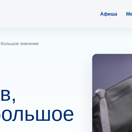
Афиша
Ме
 большое значение
в,
большое