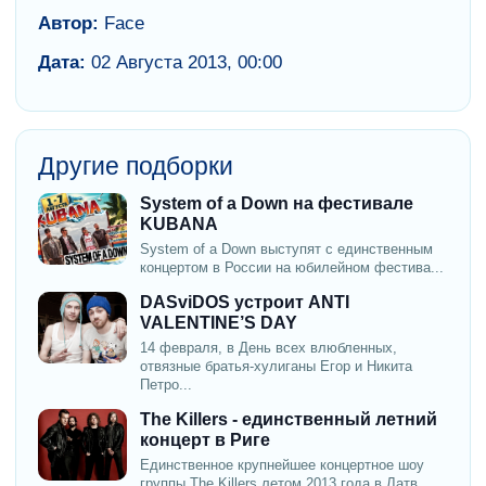
Автор:
Face
Дата:
02 Августа 2013, 00:00
Другие подборки
System of a Down на фестивале
KUBANA
System of a Down выступят с единственным
концертом в России на юбилейном фестива...
DASviDOS устроит ANTI
VALENTINE’S DAY
14 февраля, в День всех влюбленных,
отвязные братья-хулиганы Егор и Никита
Петро...
The Killers - единственный летний
концерт в Риге
Единственное крупнейшее концертное шоу
группы The Killers летом 2013 года в Латв...