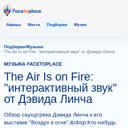
Афиша
Места
Подборки
Музеи
Подборки
/
Музыка
/
The Air Is on Fire: "интерактивный звук" от Дэвида Линча
МУЗЫКА FACETOPLACE
The Air Is on Fire:
"интерактивный звук"
от Дэвида Линча
Обзор саундтрека Дэвида Линча к его
выставке "Воздух в огне".&nbsp;Кто-нибудь