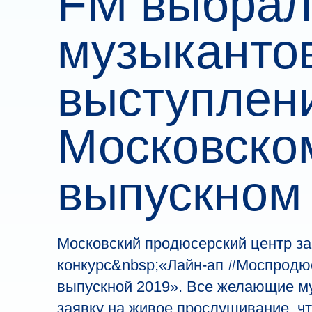
FM выбрал
музыканто
выступлен
Московско
выпускном
Московский продюсерский центр за
конкурс&nbsp;«Лайн-ап #Моспродюс
выпускной 2019». Все желающие м
заявку на живое прослушивание, ч