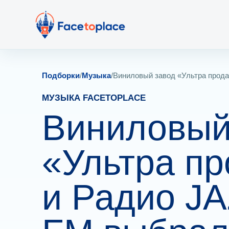
Подборки
/
Музыка
/
Виниловый завод «Ультра прода
МУЗЫКА FACETOPLACE
Виниловый
«Ультра п
и Радио JA