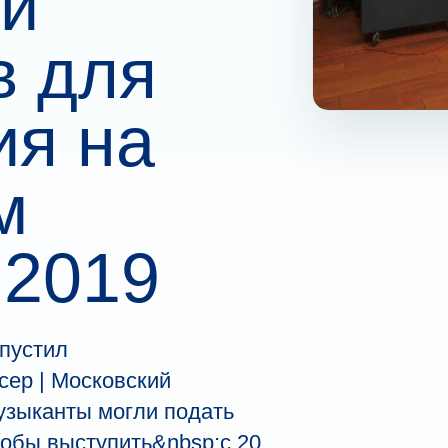
и
в для
ия на
м
 2019
пустил
ер | Московский
узыканты могли подать
тобы выступить&nbsp;с 20