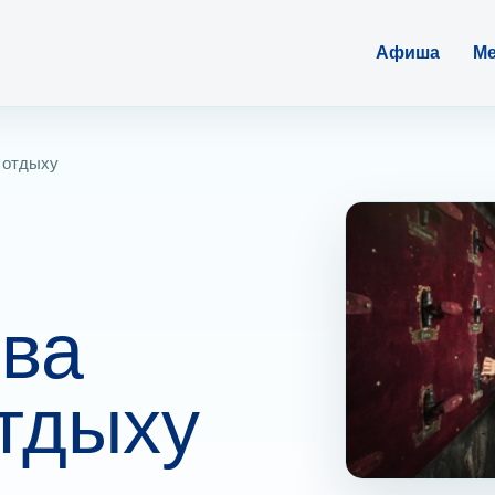
Афиша
Ме
у отдыху
ива
тдыху