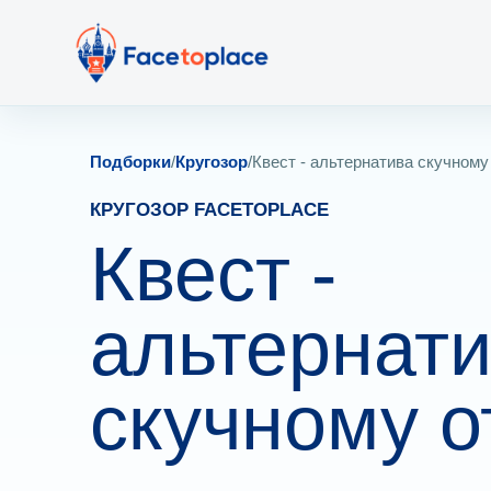
Подборки
/
Кругозор
/
Квест - альтернатива скучном
КРУГОЗОР FACETOPLACE
Квест -
альтернат
скучному о