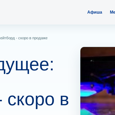
Афиша
Ме
ейтборд - скоро в продаже
дущее:
- скоро в