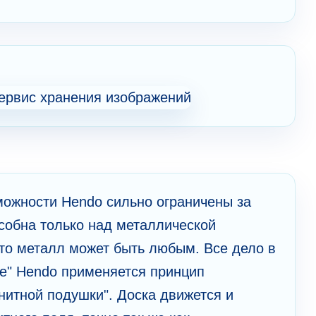
можности Hendo сильно ограничены за
пособна только над металлической
что металл может быть любым. Все дело в
де" Hendo применяется принцип
гнитной подушки". Доска движется и