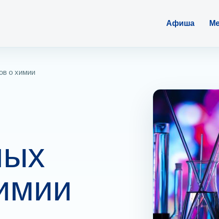
Афиша
Ме
ов о химии
ных
химии