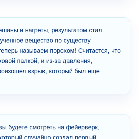
ешаны и нагреты, результатом стал
лученное вещество по существу
теперь называем порохом! Считается, что
овой палкой, и из-за давления,
произошел взрыв, который был еще
 вы будете смотреть на фейерверк,
 который случайно создал первый