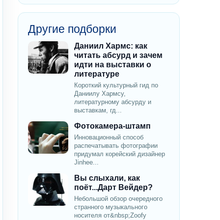
Другие подборки
Даниил Хармс: как
читать абсурд и зачем
идти на выставки о
литературе
Короткий культурный гид по
Даниилу Хармсу,
литературному абсурду и
выставкам, гд...
Фотокамера-штамп
Инновационный способ
распечатывать фотографии
придумал корейский дизайнер
Jinhee...
Вы слыхали, как
поёт...Дарт Вейдер?
Небольшой обзор очередного
странного музыкального
носителя от&nbsp;Zoofy