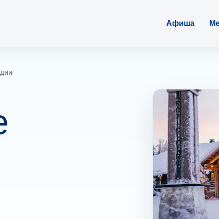
Афиша
Ме
ндии
е