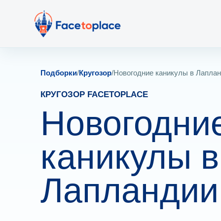
Подборки
/
Кругозор
/
Новогодние каникулы в Лапла
КРУГОЗОР FACETOPLACE
Новогодни
каникулы в
Лапландии