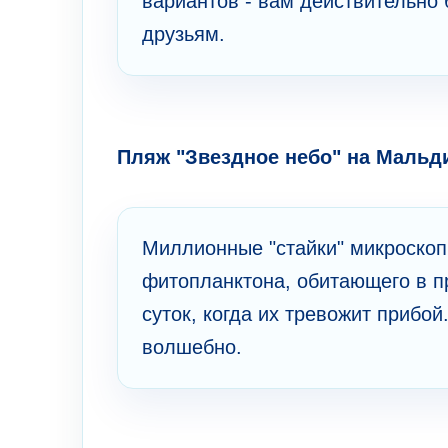
вариантов - вам действительно б
друзьям.
Пляж "Звездное небо" на Мальд
Миллионные "стайки" микроскоп
фитопланктона, обитающего в п
суток, когда их тревожит прибо
волшебно.