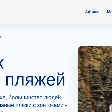
Афиша
Ме
й
х
 пляжей
ыхе, большинство людей
аные пляжи с зонтиками -