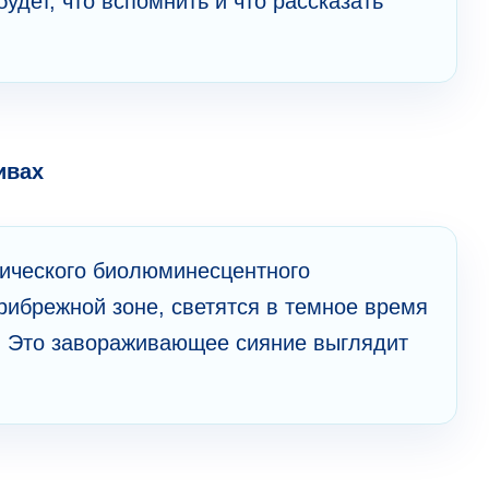
удет, что вспомнить и что рассказать
ивах
ического биолюминесцентного
рибрежной зоне, светятся в темное время
й. Это завораживающее сияние выглядит