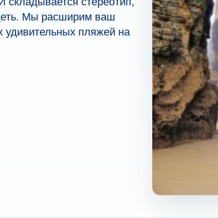
 И складывается стереотип,
деть. Мы расширим ваш
ых удивительных пляжей на