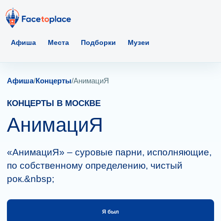
Афиша
Места
Подборки
Музеи
Афиша
/
Концерты
/
АнимациЯ
КОНЦЕРТЫ В МОСКВЕ
АнимациЯ
«АнимациЯ» – суровые парни, исполняющие,
по собственному определению, чистый
рок.&nbsp;
Я был