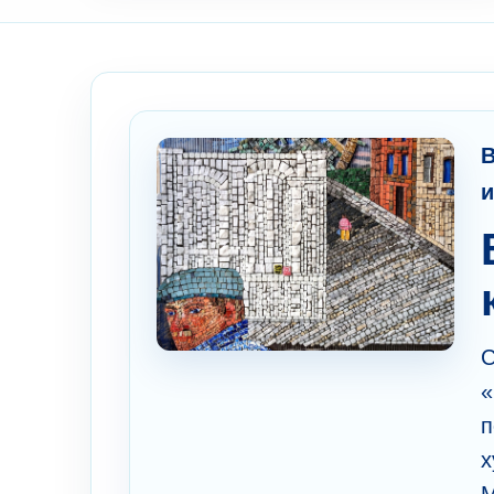
В
и
С
«
п
х