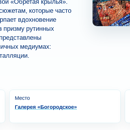
ой «Обретая крылья».
южетам, которые часто
рпает вдохновение
з призму рутинных
 представлены
личных медиумах:
сталляции.
Место
Галерея «Богородское»