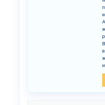
М
п
к
А
ж
р
В
в
ж
и