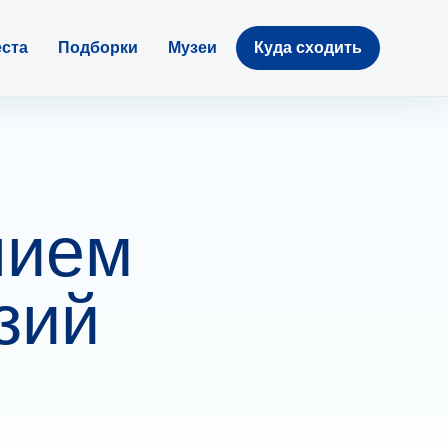
ста
Подборки
Музеи
Куда сходить
нием
зий